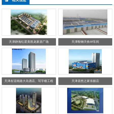
相关信息
天津静海红星美凯龙家居广场
天津鞍钢天铁4#车间
天津友谊南路大岛酒店、写字楼工程
天津居然之家东丽店